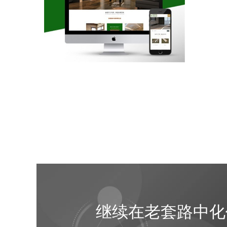
继续在老套路中化