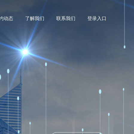
约动态
了解我们
联系我们
登录入口