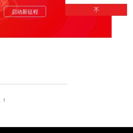
启动新征程
航！