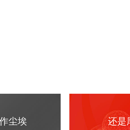
作尘埃
还是