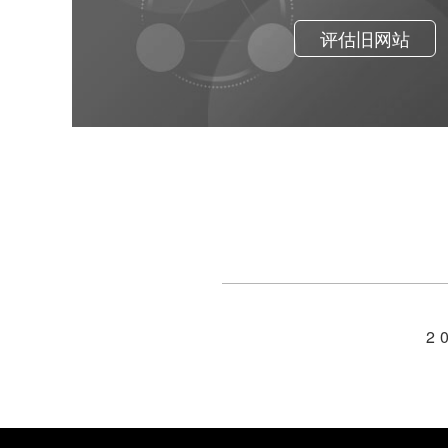
评估旧网站
2